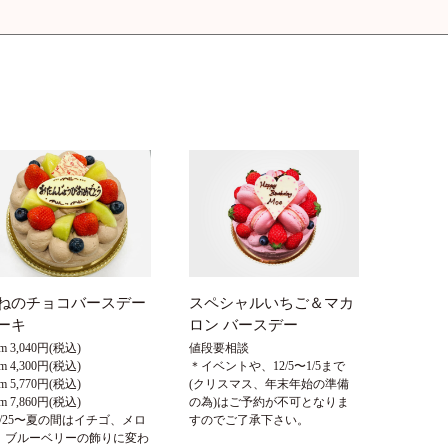
ねのチョコバースデー
スペシャルいちご＆マカ
ーキ
ロン バースデー
cm 3,040円(税込)
値段要相談
cm 4,300円(税込)
＊イベントや、12/5〜1/5まで
cm 5,770円(税込)
(クリスマス、年末年始の準備
cm 7,860円(税込)
の為)はご予約が不可となりま
6/25〜夏の間はイチゴ、メロ
すのでご了承下さい。
、ブルーベリーの飾りに変わ