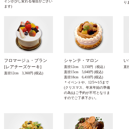
インが少し変わる場合がござい
り
ます)
フロマージュ・ブラン
シャンテ・マロン
い
[レアチーズケーキ]
直径12cm 3,150円（税込）
直径
直径15cm 5,040円 (税込)
直径12cm 3,360円 (税込)
直径18cm 6,410円 (税込)
＊イベントや、12/5〜1/5まで
(クリスマス、年末年始の準備
の為)はご予約が不可となりま
すのでご了承下さい。