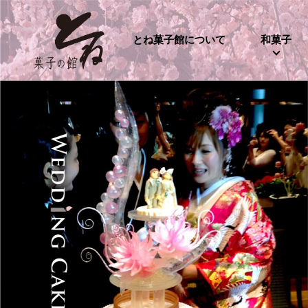
とね菓子館について
和菓子