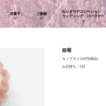
ねりきりデコレーション
洋菓子
ご進物
ウェディング・バースデー
姫菊
カップ入り320円(税込)
お日持ち：2日